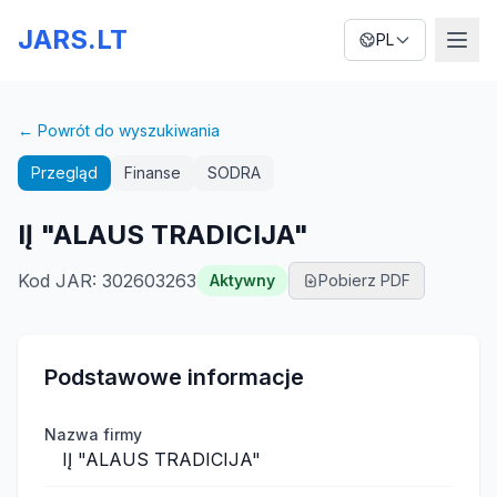
JARS.LT
PL
← Powrót do wyszukiwania
Przegląd
Finanse
SODRA
IĮ "ALAUS TRADICIJA"
Kod JAR
:
302603263
Aktywny
Pobierz PDF
Podstawowe informacje
Nazwa firmy
IĮ "ALAUS TRADICIJA"