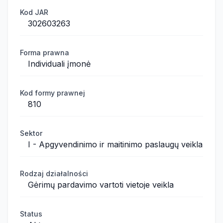
Kod JAR
302603263
Forma prawna
Individuali įmonė
Kod formy prawnej
810
Sektor
I - Apgyvendinimo ir maitinimo paslaugų veikla
Rodzaj działalności
Gėrimų pardavimo vartoti vietoje veikla
Status