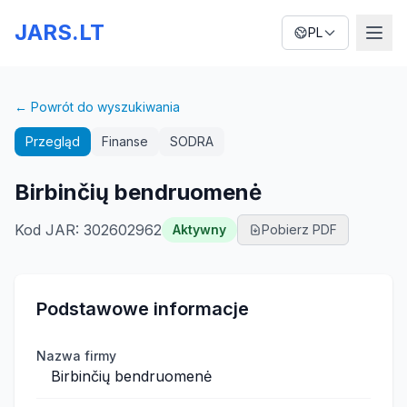
JARS.LT
PL
← Powrót do wyszukiwania
Przegląd
Finanse
SODRA
Birbinčių bendruomenė
Kod JAR
:
302602962
Aktywny
Pobierz PDF
Podstawowe informacje
Nazwa firmy
Birbinčių bendruomenė