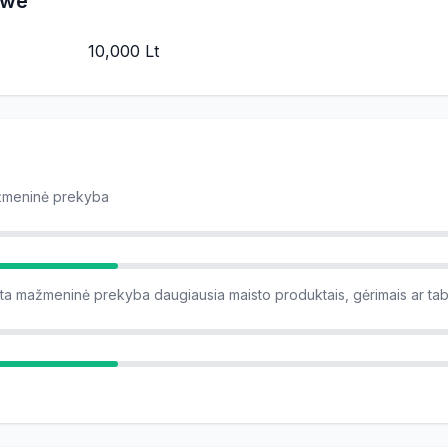
owe
10,000 Lt
ažmeninė prekyba
ta mažmeninė prekyba daugiausia maisto produktais, gėrimais ar ta