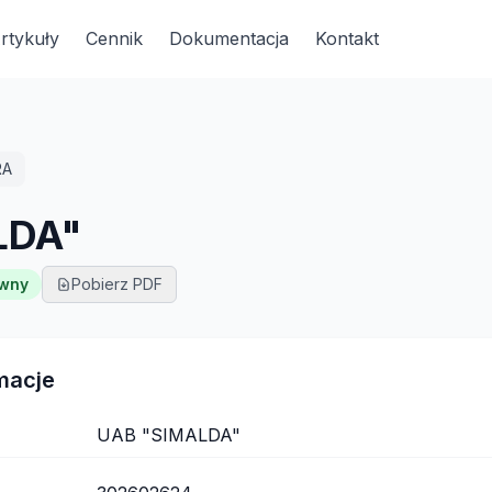
rtykuły
Cennik
Dokumentacja
Kontakt
RA
LDA"
ywny
Pobierz PDF
macje
UAB "SIMALDA"