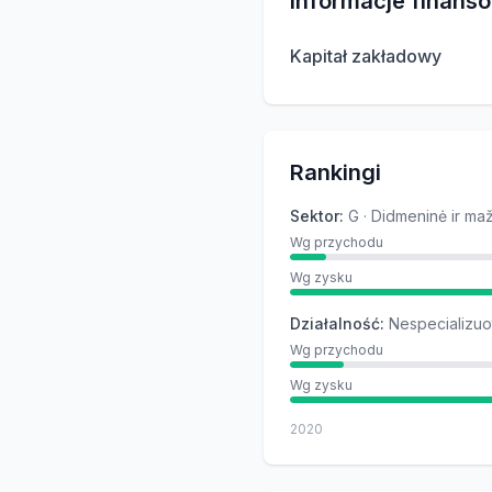
Informacje finans
Kapitał zakładowy
Rankingi
Sektor
:
G · Didmeninė ir m
Wg przychodu
Wg zysku
Działalność
:
Nespecializuo
Wg przychodu
Wg zysku
2020