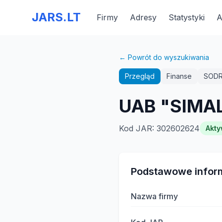
JARS.LT
Firmy
Adresy
Statystyki
A
← Powrót do wyszukiwania
Przegląd
Finanse
SOD
UAB "SIMA
Kod JAR
:
302602624
Akt
Podstawowe infor
Nazwa firmy