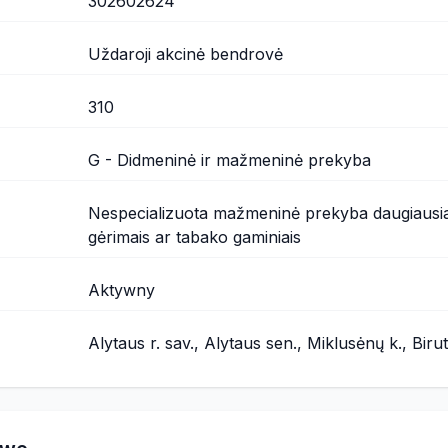
302602624
Uždaroji akcinė bendrovė
310
G - Didmeninė ir mažmeninė prekyba
Nespecializuota mažmeninė prekyba daugiausia
gėrimais ar tabako gaminiais
Aktywny
Alytaus r. sav., Alytaus sen., Miklusėnų k., Biru