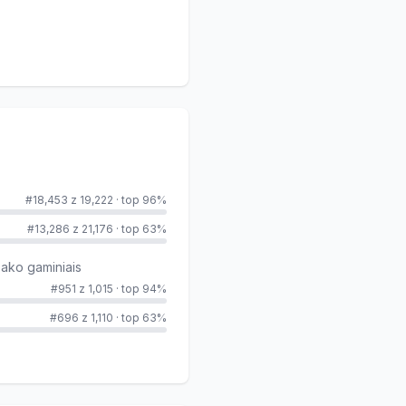
#18,453 z 19,222
·
top 96%
#13,286 z 21,176
·
top 63%
bako gaminiais
#951 z 1,015
·
top 94%
#696 z 1,110
·
top 63%