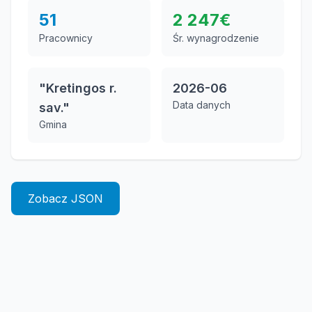
51
2 247
€
Pracownicy
Śr. wynagrodzenie
"Kretingos r.
2026-06
Data danych
sav."
Gmina
Zobacz JSON