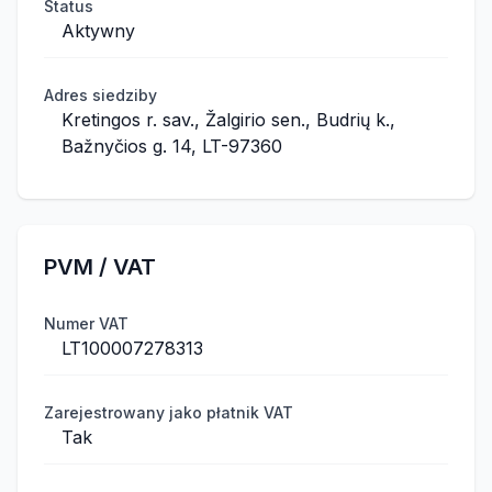
Status
Aktywny
Adres siedziby
Kretingos r. sav., Žalgirio sen., Budrių k.,
Bažnyčios g. 14, LT-97360
PVM / VAT
Numer VAT
LT100007278313
Zarejestrowany jako płatnik VAT
Tak