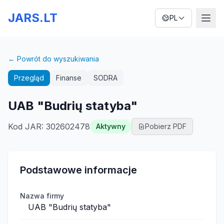
JARS.LT
PL
← Powrót do wyszukiwania
Przegląd
Finanse
SODRA
UAB "Budrių statyba"
Kod JAR
:
302602478
Aktywny
Pobierz PDF
Podstawowe informacje
Nazwa firmy
UAB "Budrių statyba"