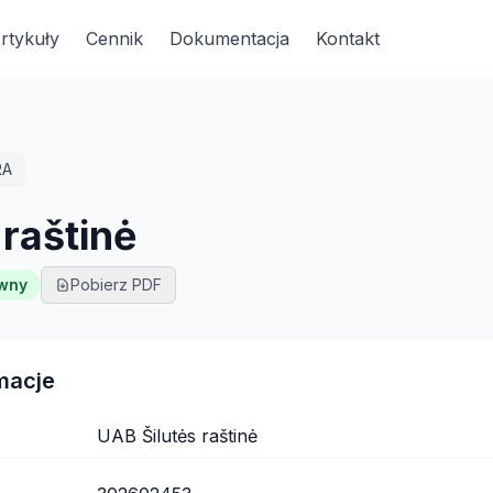
rtykuły
Cennik
Dokumentacja
Kontakt
RA
 raštinė
wny
Pobierz PDF
macje
UAB Šilutės raštinė