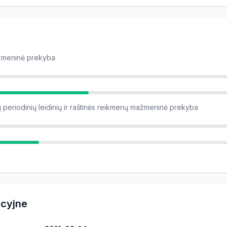
ažmeninė prekyba
tų periodinių leidinių ir raštinės reikmenų mažmeninė prekyba
acyjne