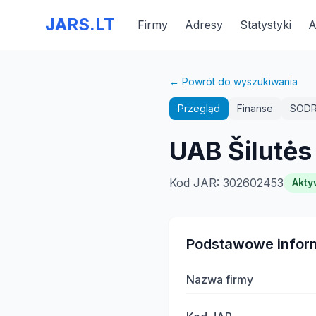
JARS.LT
Firmy
Adresy
Statystyki
A
← Powrót do wyszukiwania
Przegląd
Finanse
SOD
UAB Šilutės
Kod JAR
:
302602453
Akty
Podstawowe infor
Nazwa firmy