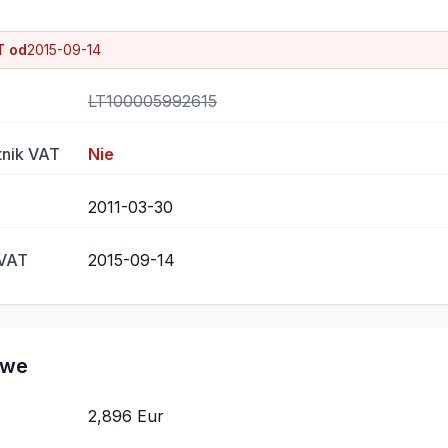
T od
2015-09-14
LT100005992615
tnik VAT
Nie
2011-03-30
 VAT
2015-09-14
owe
2,896 Eur