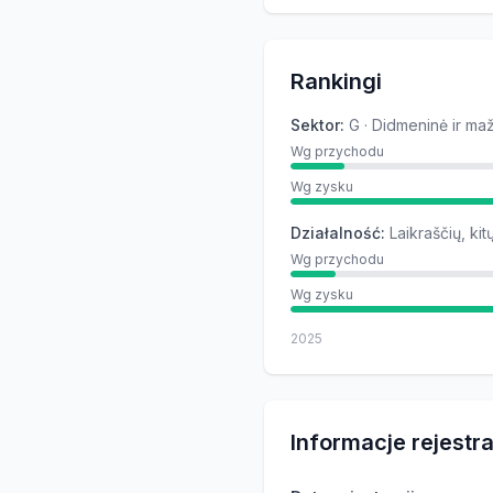
Rankingi
Sektor
:
G · Didmeninė ir m
Wg przychodu
Wg zysku
Działalność
:
Laikraščių, ki
Wg przychodu
Wg zysku
2025
Informacje rejestr