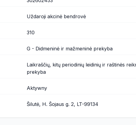
302602453
Uždaroji akcinė bendrovė
310
G - Didmeninė ir mažmeninė prekyba
Laikraščių, kitų periodinių leidinių ir raštinės 
prekyba
Aktywny
Šilutė, H. Šojaus g. 2, LT-99134