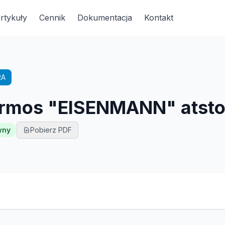
rtykuły
Cennik
Dokumentacja
Kontakt
RA
 firmos "EISENMANN" atst
wny
Pobierz PDF