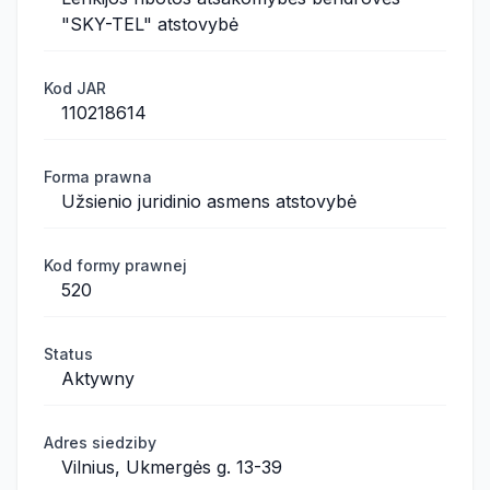
"SKY-TEL" atstovybė
Kod JAR
110218614
Forma prawna
Užsienio juridinio asmens atstovybė
Kod formy prawnej
520
Status
Aktywny
Adres siedziby
Vilnius, Ukmergės g. 13-39