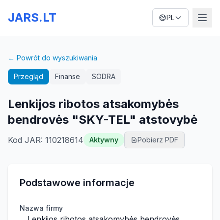
JARS.LT
PL
← Powrót do wyszukiwania
Przegląd
Finanse
SODRA
Lenkijos ribotos atsakomybės
bendrovės "SKY-TEL" atstovybė
Kod JAR
:
110218614
Aktywny
Pobierz PDF
Podstawowe informacje
Nazwa firmy
Lenkijos ribotos atsakomybės bendrovės