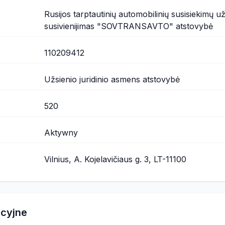
Rusijos tarptautinių automobilinių susisiekimų 
susivienijimas "SOVTRANSAVTO" atstovybė
110209412
Užsienio juridinio asmens atstovybė
520
Aktywny
Vilnius, A. Kojelavičiaus g. 3, LT-11100
acyjne