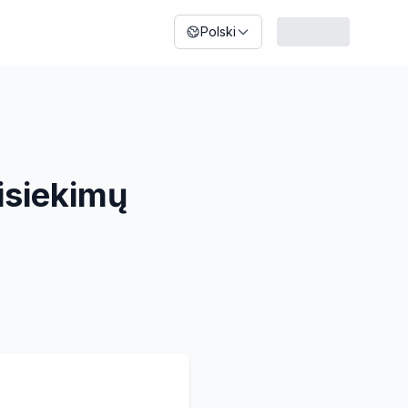
Polski
sisiekimų