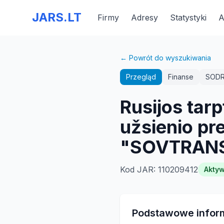
JARS.LT
Firmy
Adresy
Statystyki
A
← Powrót do wyszukiwania
Przegląd
Finanse
SOD
Rusijos tarp
užsienio pr
"SOVTRANS
Kod JAR
:
110209412
Akty
Podstawowe infor