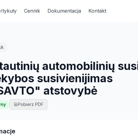
rtykuły
Cennik
Dokumentacja
Kontakt
RA
tautinių automobilinių su
ekybos susivienijimas
AVTO" atstovybė
wny
Pobierz PDF
macje