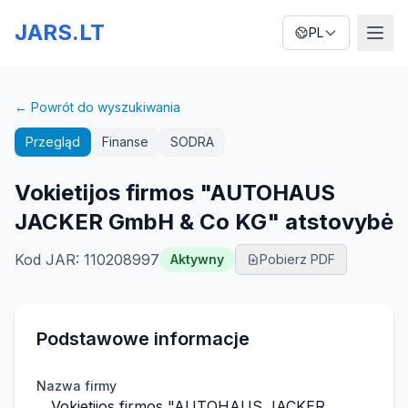
JARS.LT
PL
← Powrót do wyszukiwania
Przegląd
Finanse
SODRA
Vokietijos firmos "AUTOHAUS
JACKER GmbH & Co KG" atstovybė
Kod JAR
:
110208997
Aktywny
Pobierz PDF
Podstawowe informacje
Nazwa firmy
Vokietijos firmos "AUTOHAUS JACKER