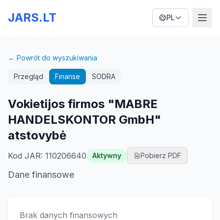
JARS.LT
PL
← Powrót do wyszukiwania
Przegląd
Finanse
SODRA
Vokietijos firmos "MABRE
HANDELSKONTOR GmbH"
atstovybė
Kod JAR
:
110206640
Aktywny
Pobierz PDF
Dane finansowe
Brak danych finansowych