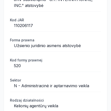
INC." atstovybė
Kod JAR
110206117
Forma prawna
Užsienio juridinio asmens atstovybė
Kod formy prawnej
520
Sektor
N - Administracinė ir aptarnavimo veikla
Rodzaj działalności
Kelionių agentūrų veikla