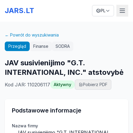
JARS.LT
PL
← Powrót do wyszukiwania
Przegląd
Finanse
SODRA
JAV susivienijimo "G.T.
INTERNATIONAL, INC." atstovybė
Kod JAR
:
110206117
Aktywny
Pobierz PDF
Podstawowe informacje
Nazwa firmy
JAV susivienijimo "G.T. INTERNATIONAL,