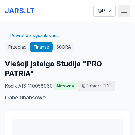
JARS.LT
PL
← Powrót do wyszukiwania
Przegląd
Finanse
SODRA
Viešoji įstaiga Studija "PRO
PATRIA"
Kod JAR
:
110058960
Aktywny
Pobierz PDF
Dane finansowe