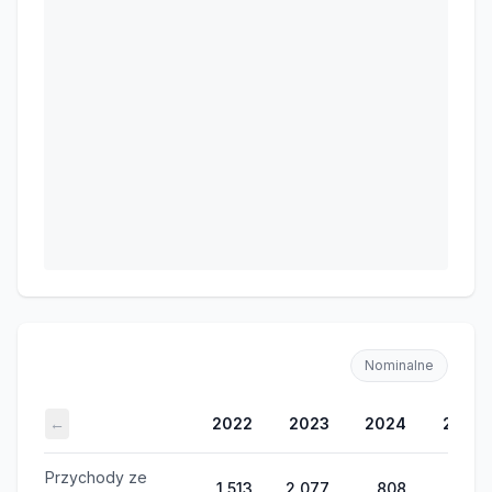
Nominalne
←
2022
2023
2024
2025
Przychody ze
1 513
2 077
808
565