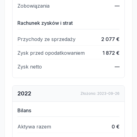
Zobowiązania
—
Rachunek zysków i strat
Przychody ze sprzedaży
2 077 €
Zysk przed opodatkowaniem
1 872 €
Zysk netto
—
2022
Złożono
:
2023-09-26
Bilans
Aktywa razem
0 €