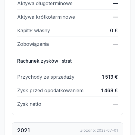
Aktywa długoterminowe
—
Aktywa krótkoterminowe
—
Kapitał własny
0 €
Zobowiązania
—
Rachunek zysków i strat
Przychody ze sprzedaży
1 513 €
Zysk przed opodatkowaniem
1 468 €
Zysk netto
—
2021
Złożono
:
2022-07-01