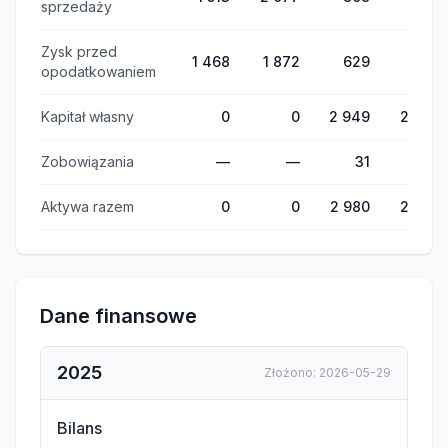
sprzedaży
Zysk przed
1 468
1 872
629
−119
opodatkowaniem
Kapitał własny
0
0
2 949
2 802
Zobowiązania
—
—
31
0
Aktywa razem
0
0
2 980
2 802
Dane finansowe
2025
Złożono
:
2026-05-29
Bilans