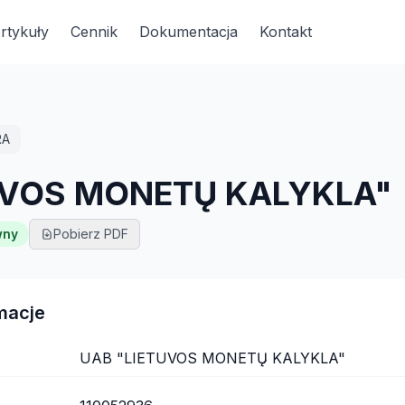
rtykuły
Cennik
Dokumentacja
Kontakt
RA
UVOS MONETŲ KALYKLA"
wny
Pobierz PDF
macje
UAB "LIETUVOS MONETŲ KALYKLA"