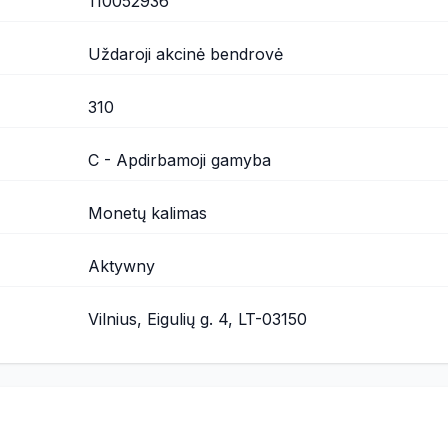
110052936
Uždaroji akcinė bendrovė
310
C - Apdirbamoji gamyba
Monetų kalimas
Aktywny
Vilnius, Eigulių g. 4, LT-03150