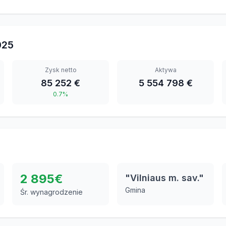
025
Zysk netto
Aktywa
85 252 €
5 554 798 €
0.7%
2 895
€
"Vilniaus m. sav."
Gmina
Śr. wynagrodzenie