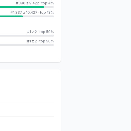
#380 z 9,422
·
top 4%
#1,337 z 10,427
·
top 13%
#1 z 2
·
top 50%
#1 z 2
·
top 50%