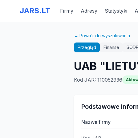
JARS.LT
Firmy
Adresy
Statystyki
A
← Powrót do wyszukiwania
Przegląd
Finanse
SOD
UAB "LIET
Kod JAR
:
110052936
Akty
Podstawowe infor
Nazwa firmy