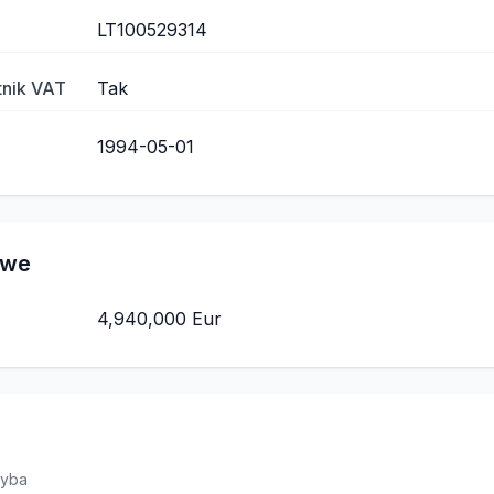
LT100529314
tnik VAT
Tak
1994-05-01
owe
4,940,000 Eur
myba