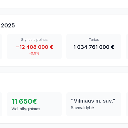
2025
Grynasis pelnas
Turtas
−12 408 000 €
1 034 761 000 €
-0.9%
11 650
€
"Vilniaus m. sav."
Savivaldybė
Vid. atlyginimas