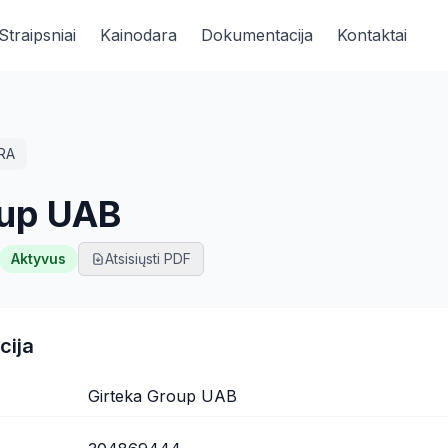
Straipsniai
Kainodara
Dokumentacija
Kontaktai
RA
oup UAB
Aktyvus
Atsisiųsti PDF
cija
Girteka Group UAB