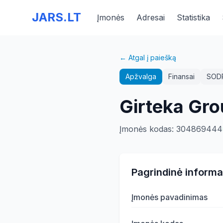
JARS.LT
Įmonės
Adresai
Statistika
← Atgal į paiešką
Apžvalga
Finansai
SOD
Girteka Gr
Įmonės kodas
:
304869444
Pagrindinė informa
Įmonės pavadinimas