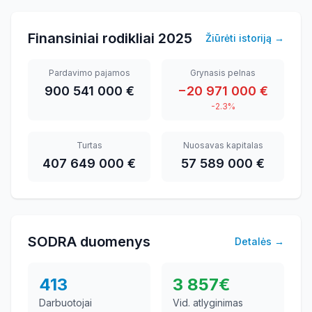
Finansiniai rodikliai
2025
Žiūrėti istoriją
→
Pardavimo pajamos
Grynasis pelnas
900 541 000 €
−20 971 000 €
-2.3%
Turtas
Nuosavas kapitalas
407 649 000 €
57 589 000 €
SODRA duomenys
Detalės
→
413
3 857
€
Darbuotojai
Vid. atlyginimas