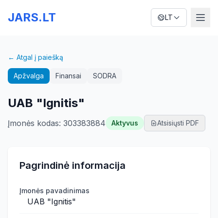
JARS.LT
LT
← Atgal į paiešką
Apžvalga
Finansai
SODRA
UAB "Ignitis"
Įmonės kodas
:
303383884
Aktyvus
Atsisiųsti PDF
Pagrindinė informacija
Įmonės pavadinimas
UAB "Ignitis"