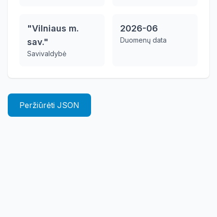
"Vilniaus m.
2026-06
Duomenų data
sav."
Savivaldybė
Peržiūrėti JSON