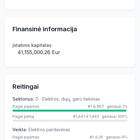
Finansinė informacija
Įstatinis kapitalas
41,155,000.26 Eur
Reitingai
Sektorius
:
D · Elektros, dujų, garo tiekimas
Pagal pajamas
#1 iš 967
·
geriausi 1%
Pagal pelną
#1,441 iš 1,442
·
geriausi 100%
Veikla
:
Elektros pardavimas
Pagal pajamas
#1 iš 26
·
geriausi 4%