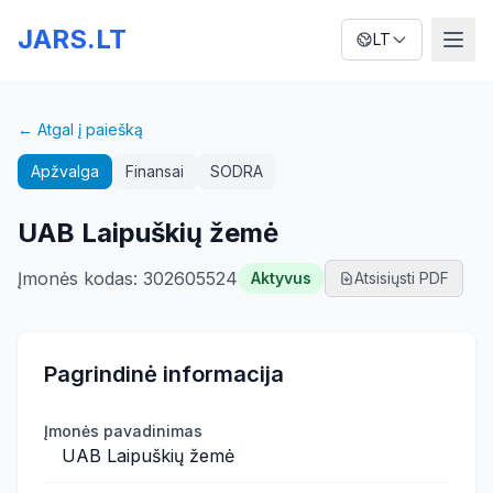
JARS.LT
LT
← Atgal į paiešką
Apžvalga
Finansai
SODRA
UAB Laipuškių žemė
Įmonės kodas
:
302605524
Aktyvus
Atsisiųsti PDF
Pagrindinė informacija
Įmonės pavadinimas
UAB Laipuškių žemė