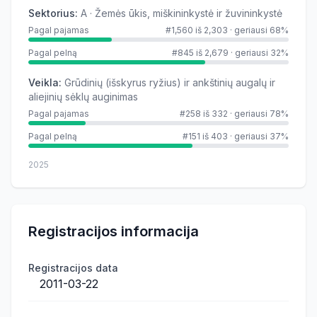
Sektorius
:
A · Žemės ūkis, miškininkystė ir žuvininkystė
Pagal pajamas
#1,560 iš 2,303
·
geriausi 68%
Pagal pelną
#845 iš 2,679
·
geriausi 32%
Veikla
:
Grūdinių (išskyrus ryžius) ir ankštinių augalų ir
aliejinių sėklų auginimas
Pagal pajamas
#258 iš 332
·
geriausi 78%
Pagal pelną
#151 iš 403
·
geriausi 37%
2025
Registracijos informacija
Registracijos data
2011-03-22