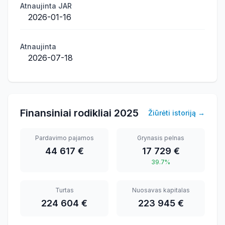
Atnaujinta JAR
2026-01-16
Atnaujinta
2026-07-18
Finansiniai rodikliai
2025
Žiūrėti istoriją
→
Pardavimo pajamos
Grynasis pelnas
44 617 €
17 729 €
39.7%
Turtas
Nuosavas kapitalas
224 604 €
223 945 €