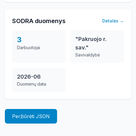
SODRA duomenys
Detalės
→
3
"Pakruojo r.
sav."
Darbuotojai
Savivaldybė
2026-06
Duomenų data
Peržiūrėti JSON