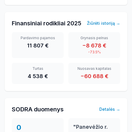
Finansiniai rodikliai
2025
Žiūrėti istoriją
→
Pardavimo pajamos
Grynasis pelnas
11 807 €
−8 678 €
-73.5%
Turtas
Nuosavas kapitalas
4 538 €
−60 688 €
SODRA duomenys
Detalės
→
0
"Panevėžio r.