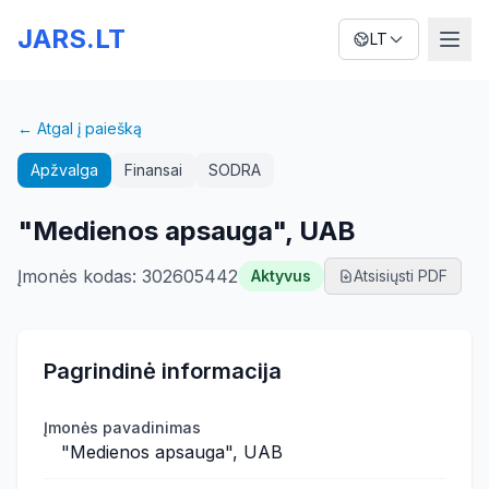
JARS.LT
LT
← Atgal į paiešką
Apžvalga
Finansai
SODRA
"Medienos apsauga", UAB
Įmonės kodas
:
302605442
Aktyvus
Atsisiųsti PDF
Pagrindinė informacija
Įmonės pavadinimas
"Medienos apsauga", UAB