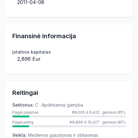
2011-04-08
Finansinė informacija
Įstatinis kapitalas
2,896 Eur
Reitingai
Sektorius
:
C · Apdirbamoji gamyba
Pagal pajamas
#8,005 iš 9,422
·
geriausi 85%
Pagal pelną
#8,866 iš 10,427
·
geriausi 85%
Veikla
:
Medienos pjaustymas ir obliavimas