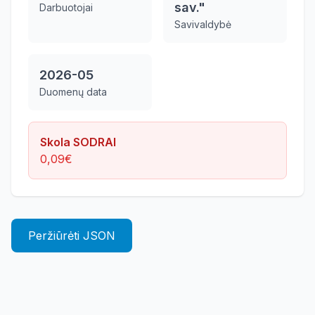
sav."
Darbuotojai
Savivaldybė
2026-05
Duomenų data
Skola SODRAI
0,09
€
Peržiūrėti JSON