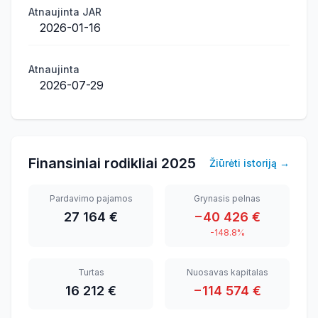
Atnaujinta JAR
2026-01-16
Atnaujinta
2026-07-29
Finansiniai rodikliai
2025
Žiūrėti istoriją
→
Pardavimo pajamos
Grynasis pelnas
27 164 €
−40 426 €
-148.8%
Turtas
Nuosavas kapitalas
16 212 €
−114 574 €