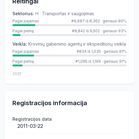
Reitingai
Sektorius
:
H · Transportas ir saugojimas
Pagal pajamas
#6,687 iš 8,362
·
geriausi 80%
Pagal pelną
#8,842 iš 9,502
·
geriausi 93%
Veikla
:
Krovinių gabenimo agentų ir ekspeditorių veikla
Pagal pajamas
#834 iš 1,035
·
geriausi 81%
Pagal pelną
#1,095 iš 1,199
·
geriausi 91%
2025
Registracijos informacija
Registracijos data
2011-03-22