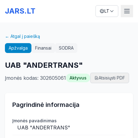
JARS.LT
LT
← Atgal į paiešką
Apžvalga
Finansai
SODRA
UAB "ANDERTRANS"
Įmonės kodas
:
302605061
Aktyvus
Atsisiųsti PDF
Pagrindinė informacija
Įmonės pavadinimas
UAB "ANDERTRANS"