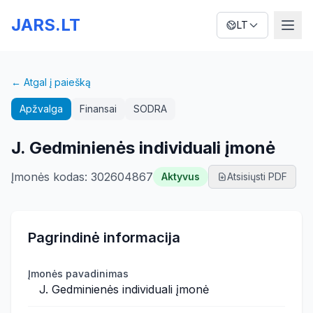
JARS.LT
LT
← Atgal į paiešką
Apžvalga
Finansai
SODRA
J. Gedminienės individuali įmonė
Įmonės kodas
:
302604867
Aktyvus
Atsisiųsti PDF
Pagrindinė informacija
Įmonės pavadinimas
J. Gedminienės individuali įmonė