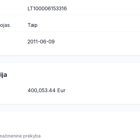
LT100006153316
ojas
Taip
2011-06-09
ija
400,053.44 Eur
r mažmeninė prekyba