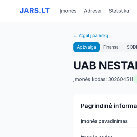
JARS.LT
Įmonės
Adresai
Statistika
← Atgal į paiešką
Apžvalga
Finansai
SOD
UAB NEST
Įmonės kodas
:
302604511
Pagrindinė informa
Įmonės pavadinimas