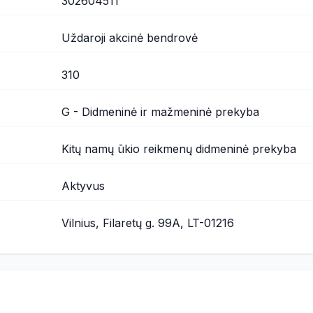
302604511
Uždaroji akcinė bendrovė
310
G - Didmeninė ir mažmeninė prekyba
Kitų namų ūkio reikmenų didmeninė prekyba
Aktyvus
Vilnius, Filaretų g. 99A, LT-01216