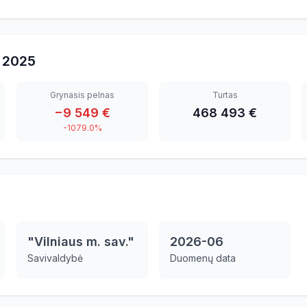
2025
Grynasis pelnas
Turtas
−9 549 €
468 493 €
-1079.0%
"Vilniaus m. sav."
2026-06
Savivaldybė
Duomenų data