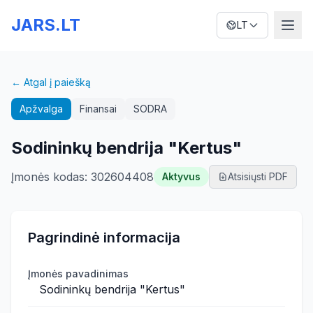
JARS.LT
LT
← Atgal į paiešką
Apžvalga
Finansai
SODRA
Sodininkų bendrija "Kertus"
Įmonės kodas
:
302604408
Aktyvus
Atsisiųsti PDF
Pagrindinė informacija
Įmonės pavadinimas
Sodininkų bendrija "Kertus"