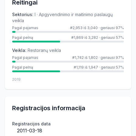
Reitingai
Sektorius
:
I · Apgyvendinimo ir maitinimo paslaugų
veikla
Pagal pajamas
#2,953 iš 3,040
·
geriausi 97%
Pagal pelną
#1,869 iš 3,282
·
geriausi 57%
Veikla
:
Restoranų veikla
Pagal pajamas
#1,742 iš 1,802
·
geriausi 97%
Pagal pelną
#1,119 iš 1,947
·
geriausi 57%
2019
Registracijos informacija
Registracijos data
2011-03-18