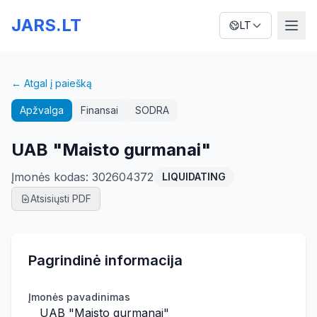
JARS.LT
LT
← Atgal į paiešką
Apžvalga
Finansai
SODRA
UAB "Maisto gurmanai"
Įmonės kodas
:
302604372
LIQUIDATING
Atsisiųsti PDF
Pagrindinė informacija
Įmonės pavadinimas
UAB "Maisto gurmanai"