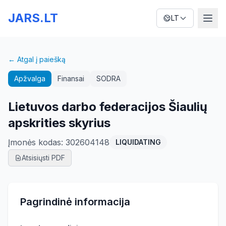
JARS.LT
LT
← Atgal į paiešką
Apžvalga
Finansai
SODRA
Lietuvos darbo federacijos Šiaulių
apskrities skyrius
Įmonės kodas
:
302604148
LIQUIDATING
Atsisiųsti PDF
Pagrindinė informacija