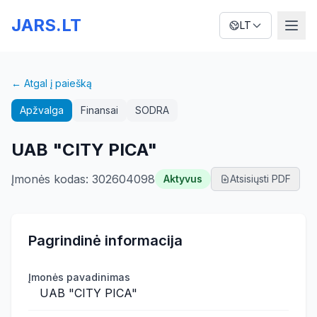
JARS.LT
LT
← Atgal į paiešką
Apžvalga
Finansai
SODRA
UAB "CITY PICA"
Įmonės kodas
:
302604098
Aktyvus
Atsisiųsti PDF
Pagrindinė informacija
Įmonės pavadinimas
UAB "CITY PICA"