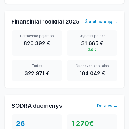
Finansiniai rodikliai
2025
Žiūrėti istoriją
→
Pardavimo pajamos
Grynasis pelnas
820 392 €
31 665 €
3.9%
Turtas
Nuosavas kapitalas
322 971 €
184 042 €
SODRA duomenys
Detalės
→
26
1 270
€