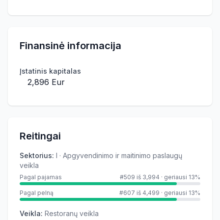
Finansinė informacija
Įstatinis kapitalas
2,896 Eur
Reitingai
Sektorius
:
I · Apgyvendinimo ir maitinimo paslaugų
veikla
Pagal pajamas
#509 iš 3,994
·
geriausi 13%
Pagal pelną
#607 iš 4,499
·
geriausi 13%
Veikla
:
Restoranų veikla