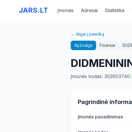
JARS.LT
Įmonės
Adresai
Statistika
← Atgal į paiešką
Apžvalga
Finansai
SOD
DIDMENININ
Įmonės kodas
:
302603740
Pagrindinė informa
Įmonės pavadinimas