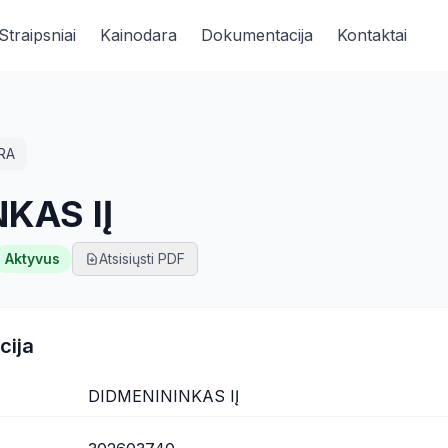
Straipsniai
Kainodara
Dokumentacija
Kontaktai
RA
KAS IĮ
Aktyvus
Atsisiųsti PDF
cija
DIDMENININKAS IĮ