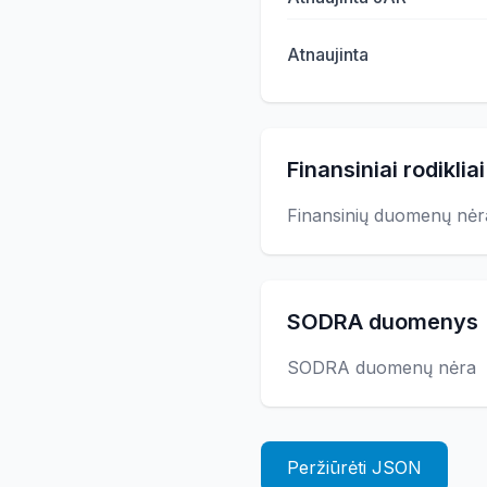
Atnaujinta
Finansiniai rodikliai
Finansinių duomenų nėr
SODRA duomenys
SODRA duomenų nėra
Peržiūrėti JSON