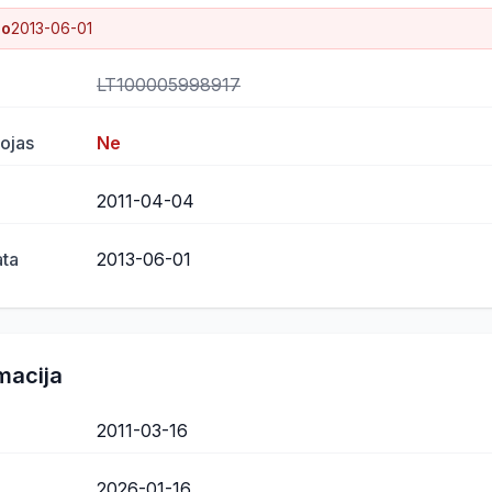
uo
2013-06-01
LT100005998917
ojas
Ne
2011-04-04
ata
2013-06-01
macija
2011-03-16
2026-01-16