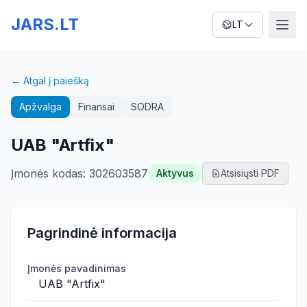
JARS.LT
LT
← Atgal į paiešką
Apžvalga
Finansai
SODRA
UAB "Artfix"
Įmonės kodas
:
302603587
Aktyvus
Atsisiųsti PDF
Pagrindinė informacija
Įmonės pavadinimas
UAB "Artfix"