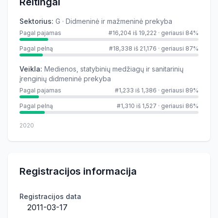
Reitingai
Sektorius
:
G · Didmeninė ir mažmeninė prekyba
Pagal pajamas
#16,204 iš 19,222
·
geriausi 84%
Pagal pelną
#18,338 iš 21,176
·
geriausi 87%
Veikla
:
Medienos, statybinių medžiagų ir sanitarinių
įrenginių didmeninė prekyba
Pagal pajamas
#1,233 iš 1,386
·
geriausi 89%
Pagal pelną
#1,310 iš 1,527
·
geriausi 86%
2020
Registracijos informacija
Registracijos data
2011-03-17