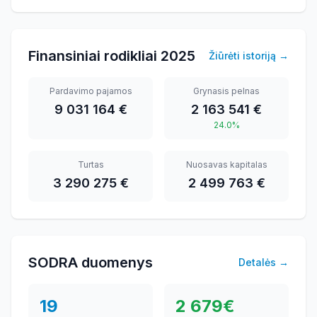
Finansiniai rodikliai
2025
Žiūrėti istoriją
→
Pardavimo pajamos
Grynasis pelnas
9 031 164 €
2 163 541 €
24.0%
Turtas
Nuosavas kapitalas
3 290 275 €
2 499 763 €
SODRA duomenys
Detalės
→
19
2 679
€