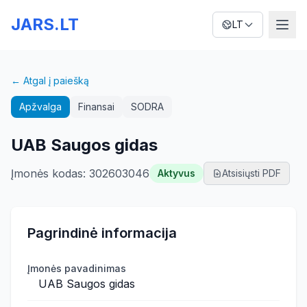
JARS.LT
LT
← Atgal į paiešką
Apžvalga
Finansai
SODRA
UAB Saugos gidas
Įmonės kodas
:
302603046
Aktyvus
Atsisiųsti PDF
Pagrindinė informacija
Įmonės pavadinimas
UAB Saugos gidas