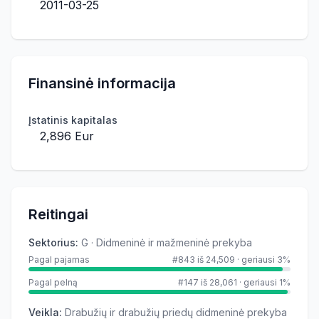
2011-03-25
Finansinė informacija
Įstatinis kapitalas
2,896 Eur
Reitingai
Sektorius
:
G · Didmeninė ir mažmeninė prekyba
Pagal pajamas
#843 iš 24,509
·
geriausi 3%
Pagal pelną
#147 iš 28,061
·
geriausi 1%
Veikla
:
Drabužių ir drabužių priedų didmeninė prekyba