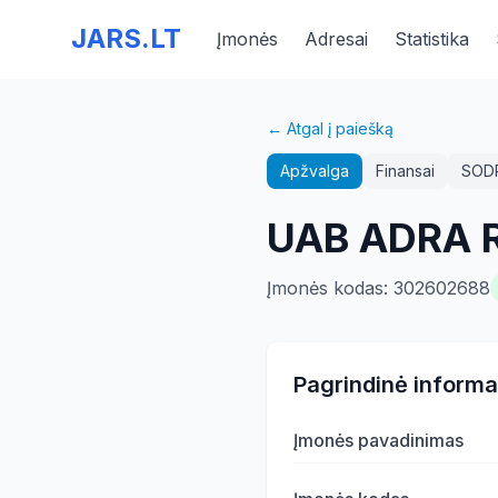
JARS.LT
Įmonės
Adresai
Statistika
← Atgal į paiešką
Apžvalga
Finansai
SOD
UAB ADRA 
Įmonės kodas
:
302602688
Pagrindinė informa
Įmonės pavadinimas