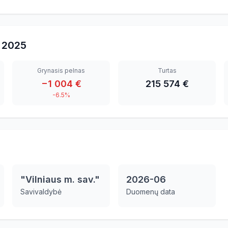
2025
Grynasis pelnas
Turtas
−1 004 €
215 574 €
-6.5%
"Vilniaus m. sav."
2026-06
Savivaldybė
Duomenų data