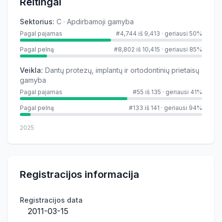
Reitingai
Sektorius
:
C · Apdirbamoji gamyba
Pagal pajamas
#4,744 iš 9,413
·
geriausi 50%
Pagal pelną
#8,802 iš 10,415
·
geriausi 85%
Veikla
:
Dantų protezų, implantų ir ortodontinių prietaisų
gamyba
Pagal pajamas
#55 iš 135
·
geriausi 41%
Pagal pelną
#133 iš 141
·
geriausi 94%
2025
Registracijos informacija
Registracijos data
2011-03-15