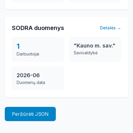
SODRA duomenys
Detalės
→
1
"Kauno m. sav."
Savivaldybė
Darbuotojai
2026-06
Duomenų data
Peržiūrėti JSON