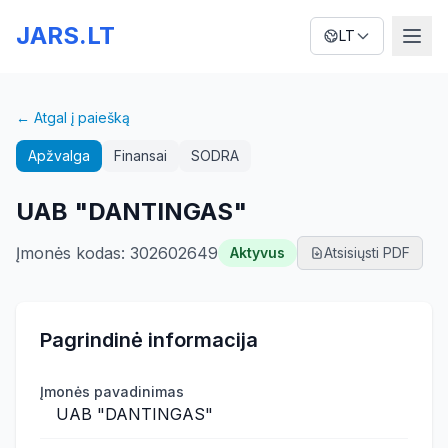
JARS.LT
LT
← Atgal į paiešką
Apžvalga
Finansai
SODRA
UAB "DANTINGAS"
Įmonės kodas
:
302602649
Aktyvus
Atsisiųsti PDF
Pagrindinė informacija
Įmonės pavadinimas
UAB "DANTINGAS"