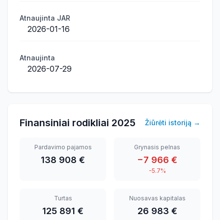
Atnaujinta JAR
2026-01-16
Atnaujinta
2026-07-29
Finansiniai rodikliai
2025
Žiūrėti istoriją
→
Pardavimo pajamos
Grynasis pelnas
138 908 €
−7 966 €
-5.7%
Turtas
Nuosavas kapitalas
125 891 €
26 983 €