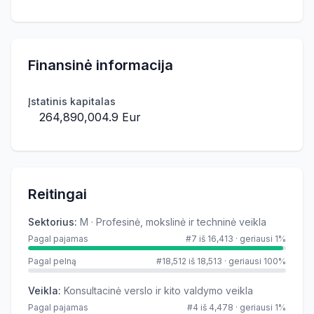
Finansinė informacija
Įstatinis kapitalas
264,890,004.9 Eur
Reitingai
Sektorius
:
M · Profesinė, mokslinė ir techninė veikla
Pagal pajamas
#7 iš 16,413
·
geriausi 1%
Pagal pelną
#18,512 iš 18,513
·
geriausi 100%
Veikla
:
Konsultacinė verslo ir kito valdymo veikla
Pagal pajamas
#4 iš 4,478
·
geriausi 1%