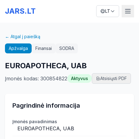
JARS.LT
LT
← Atgal į paiešką
Apžvalga
Finansai
SODRA
EUROAPOTHECA, UAB
Įmonės kodas
:
300854822
Aktyvus
Atsisiųsti PDF
Pagrindinė informacija
Įmonės pavadinimas
EUROAPOTHECA, UAB