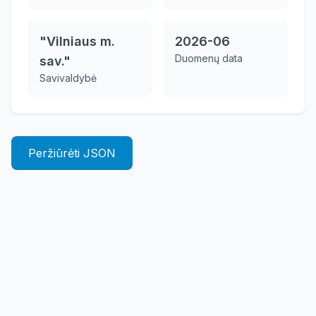
"Vilniaus m.
2026-06
Duomenų data
sav."
Savivaldybė
Peržiūrėti JSON