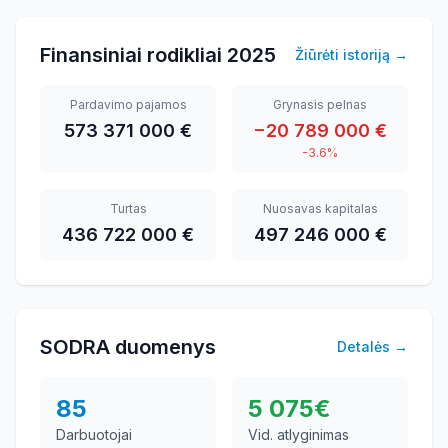
Finansiniai rodikliai
2025
Žiūrėti istoriją
→
Pardavimo pajamos
Grynasis pelnas
573 371 000 €
−20 789 000 €
-3.6%
Turtas
Nuosavas kapitalas
436 722 000 €
497 246 000 €
SODRA duomenys
Detalės
→
85
5 075
€
Darbuotojai
Vid. atlyginimas