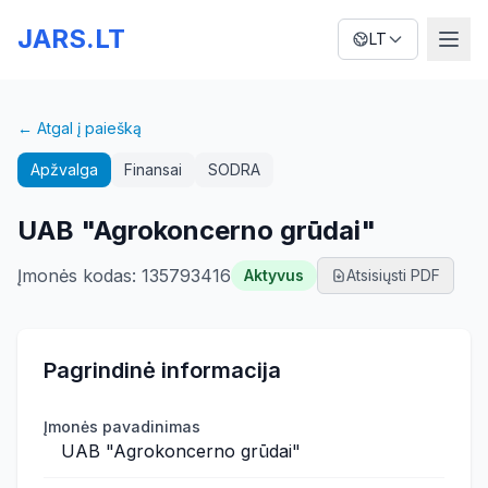
JARS.LT
LT
← Atgal į paiešką
Apžvalga
Finansai
SODRA
UAB "Agrokoncerno grūdai"
Įmonės kodas
:
135793416
Aktyvus
Atsisiųsti PDF
Pagrindinė informacija
Įmonės pavadinimas
UAB "Agrokoncerno grūdai"