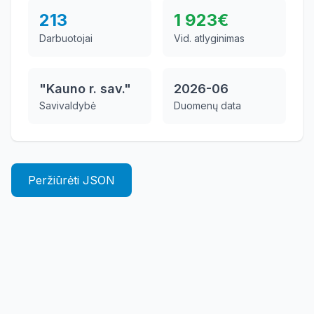
213
1 923
€
Darbuotojai
Vid. atlyginimas
"Kauno r. sav."
2026-06
Savivaldybė
Duomenų data
Peržiūrėti JSON