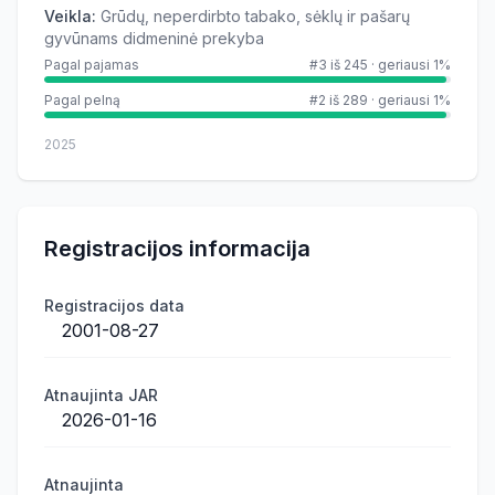
Veikla
:
Grūdų, neperdirbto tabako, sėklų ir pašarų
gyvūnams didmeninė prekyba
Pagal pajamas
#3 iš 245
·
geriausi 1%
Pagal pelną
#2 iš 289
·
geriausi 1%
2025
Registracijos informacija
Registracijos data
2001-08-27
Atnaujinta JAR
2026-01-16
Atnaujinta