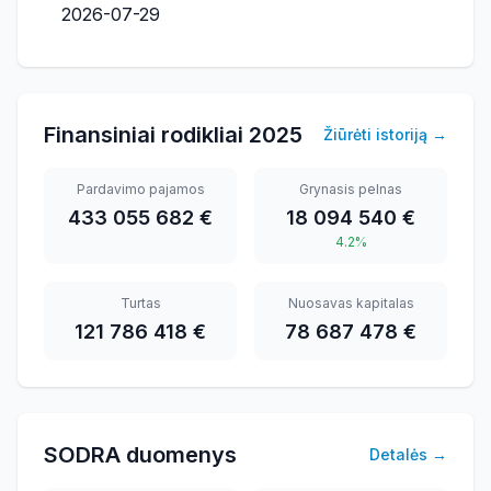
2026-07-29
Finansiniai rodikliai
2025
Žiūrėti istoriją
→
Pardavimo pajamos
Grynasis pelnas
433 055 682 €
18 094 540 €
4.2%
Turtas
Nuosavas kapitalas
121 786 418 €
78 687 478 €
SODRA duomenys
Detalės
→