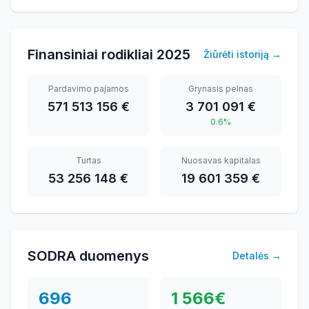
Finansiniai rodikliai
2025
Žiūrėti istoriją
→
Pardavimo pajamos
Grynasis pelnas
571 513 156 €
3 701 091 €
0.6%
Turtas
Nuosavas kapitalas
53 256 148 €
19 601 359 €
SODRA duomenys
Detalės
→
696
1 566
€