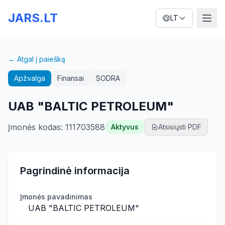
JARS.LT
LT
← Atgal į paiešką
Apžvalga
Finansai
SODRA
UAB "BALTIC PETROLEUM"
Įmonės kodas
:
111703588
Aktyvus
Atsisiųsti PDF
Pagrindinė informacija
Įmonės pavadinimas
UAB "BALTIC PETROLEUM"