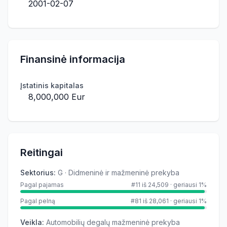
2001-02-07
Finansinė informacija
Įstatinis kapitalas
8,000,000 Eur
Reitingai
Sektorius
:
G · Didmeninė ir mažmeninė prekyba
Pagal pajamas
#11 iš 24,509
·
geriausi 1%
Pagal pelną
#81 iš 28,061
·
geriausi 1%
Veikla
:
Automobilių degalų mažmeninė prekyba