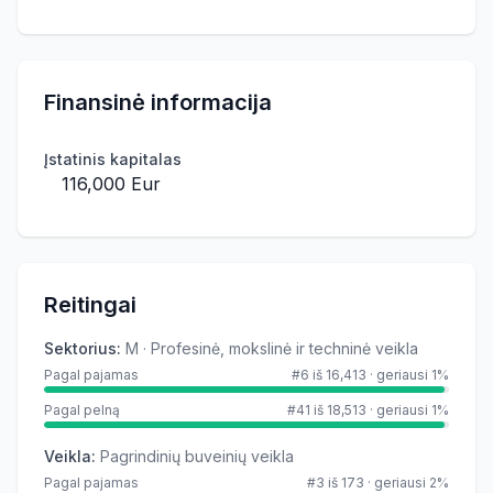
Finansinė informacija
Įstatinis kapitalas
116,000 Eur
Reitingai
Sektorius
:
M · Profesinė, mokslinė ir techninė veikla
Pagal pajamas
#6 iš 16,413
·
geriausi 1%
Pagal pelną
#41 iš 18,513
·
geriausi 1%
Veikla
:
Pagrindinių buveinių veikla
Pagal pajamas
#3 iš 173
·
geriausi 2%