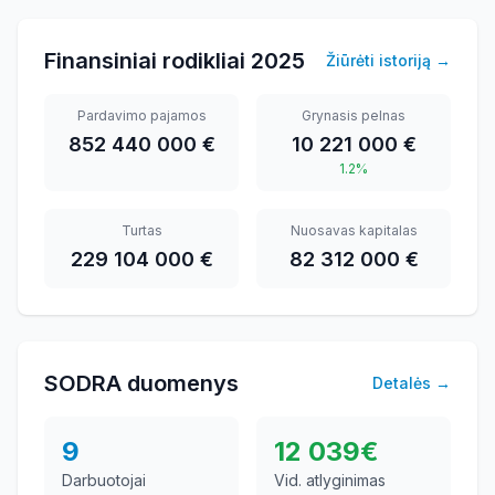
Finansiniai rodikliai
2025
Žiūrėti istoriją
→
Pardavimo pajamos
Grynasis pelnas
852 440 000 €
10 221 000 €
1.2%
Turtas
Nuosavas kapitalas
229 104 000 €
82 312 000 €
SODRA duomenys
Detalės
→
9
12 039
€
Darbuotojai
Vid. atlyginimas