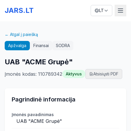
JARS.LT
LT
← Atgal į paiešką
Apžvalga
Finansai
SODRA
UAB "ACME Grupė"
Įmonės kodas
:
110789342
Aktyvus
Atsisiųsti PDF
Pagrindinė informacija
Įmonės pavadinimas
UAB "ACME Grupė"