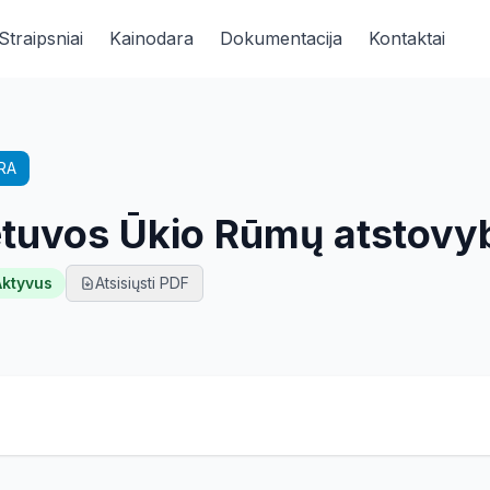
Straipsniai
Kainodara
Dokumentacija
Kontaktai
RA
etuvos Ūkio Rūmų atstovy
Aktyvus
Atsisiųsti PDF