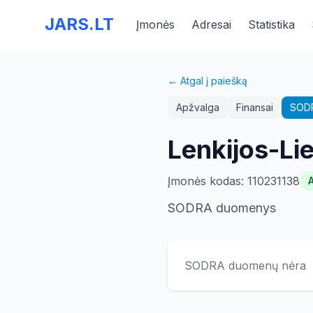
JARS.LT
Įmonės
Adresai
Statistika
← Atgal į paiešką
Apžvalga
Finansai
SOD
Lenkijos-Li
Įmonės kodas
:
110231138
SODRA duomenys
SODRA duomenų nėra