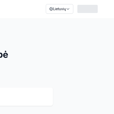
Lietuvių
bė