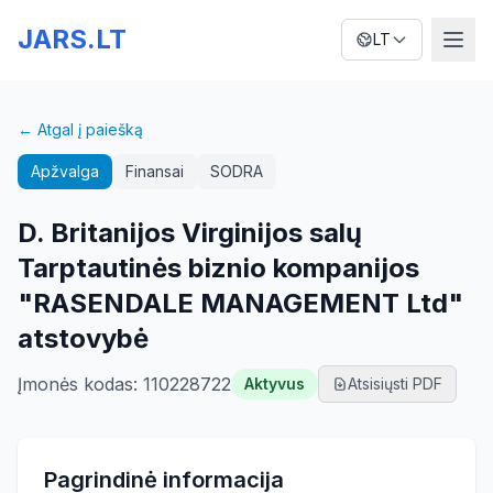
JARS.LT
LT
← Atgal į paiešką
Apžvalga
Finansai
SODRA
D. Britanijos Virginijos salų
Tarptautinės biznio kompanijos
"RASENDALE MANAGEMENT Ltd"
atstovybė
Įmonės kodas
:
110228722
Aktyvus
Atsisiųsti PDF
Pagrindinė informacija