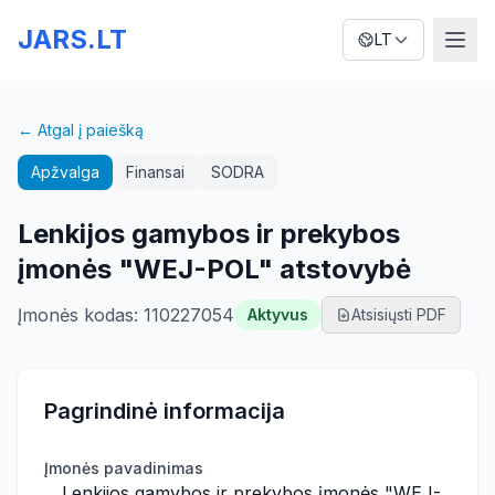
JARS.LT
LT
← Atgal į paiešką
Apžvalga
Finansai
SODRA
Lenkijos gamybos ir prekybos
įmonės "WEJ-POL" atstovybė
Įmonės kodas
:
110227054
Aktyvus
Atsisiųsti PDF
Pagrindinė informacija
Įmonės pavadinimas
Lenkijos gamybos ir prekybos įmonės "WEJ-