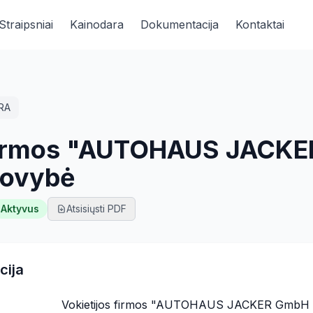
Straipsniai
Kainodara
Dokumentacija
Kontaktai
RA
 firmos "AUTOHAUS JACK
tovybė
Aktyvus
Atsisiųsti PDF
cija
Vokietijos firmos "AUTOHAUS JACKER GmbH 