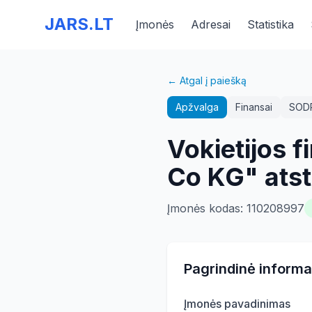
JARS.LT
Įmonės
Adresai
Statistika
← Atgal į paiešką
Apžvalga
Finansai
SOD
Vokietijos
Co KG" ats
Įmonės kodas
:
110208997
Pagrindinė informa
Įmonės pavadinimas