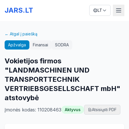
JARS.LT
LT
← Atgal į paiešką
Apžvalga
Finansai
SODRA
Vokietijos firmos
"LANDMASCHINEN UND
TRANSPORTTECHNIK
VERTRIEBSGESELLSCHAFT mbH"
atstovybė
Įmonės kodas
:
110208463
Aktyvus
Atsisiųsti PDF