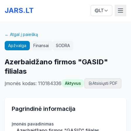
JARS.LT
LT
← Atgal į paiešką
Apžvalga
Finansai
SODRA
Azerbaidžano firmos "GASID"
filialas
Įmonės kodas
:
110184336
Aktyvus
Atsisiųsti PDF
Pagrindinė informacija
Įmonės pavadinimas
Azerbaidžano firmos "GASID" filialas