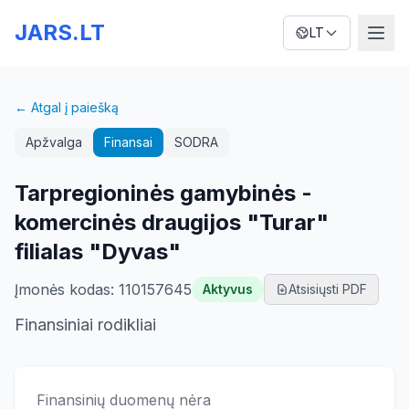
JARS.LT
LT
← Atgal į paiešką
Apžvalga
Finansai
SODRA
Tarpregioninės gamybinės -
komercinės draugijos "Turar"
filialas "Dyvas"
Įmonės kodas
:
110157645
Aktyvus
Atsisiųsti PDF
Finansiniai rodikliai
Finansinių duomenų nėra