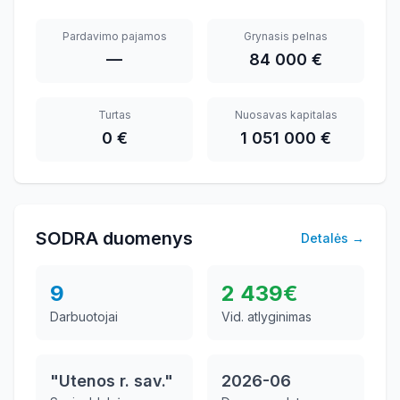
Pardavimo pajamos
Grynasis pelnas
—
84 000 €
Turtas
Nuosavas kapitalas
0 €
1 051 000 €
SODRA duomenys
Detalės
→
9
2 439
€
Darbuotojai
Vid. atlyginimas
"Utenos r. sav."
2026-06