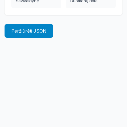
Savivaldybė
Duomenų data
Peržiūrėti JSON