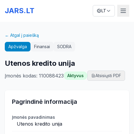
JARS.LT
LT
← Atgal į paiešką
Apžvalga
Finansai
SODRA
Utenos kredito unija
Įmonės kodas
:
110088423
Aktyvus
Atsisiųsti PDF
Pagrindinė informacija
Įmonės pavadinimas
Utenos kredito unija