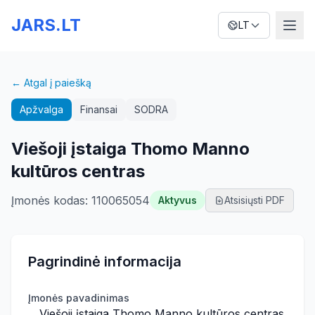
JARS.LT
LT
← Atgal į paiešką
Apžvalga
Finansai
SODRA
Viešoji įstaiga Thomo Manno
kultūros centras
Įmonės kodas
:
110065054
Aktyvus
Atsisiųsti PDF
Pagrindinė informacija
Įmonės pavadinimas
Viešoji įstaiga Thomo Manno kultūros centras