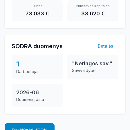
Turtas
Nuosavas kapitalas
73 033 €
33 620 €
SODRA duomenys
Detalės
→
1
"Neringos sav."
Savivaldybė
Darbuotojai
2026-06
Duomenų data