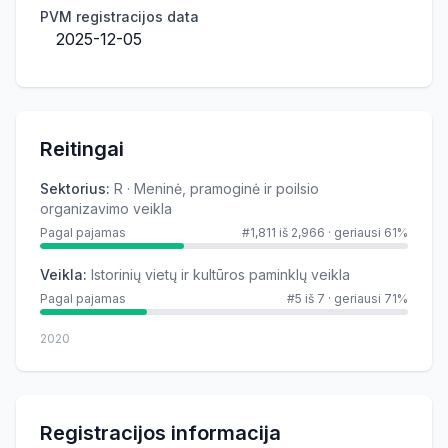
PVM registracijos data
2025-12-05
Reitingai
Sektorius
:
R · Meninė, pramoginė ir poilsio
organizavimo veikla
Pagal pajamas
#1,811 iš 2,966
·
geriausi 61%
Veikla
:
Istorinių vietų ir kultūros paminklų veikla
Pagal pajamas
#5 iš 7
·
geriausi 71%
2020
Registracijos informacija