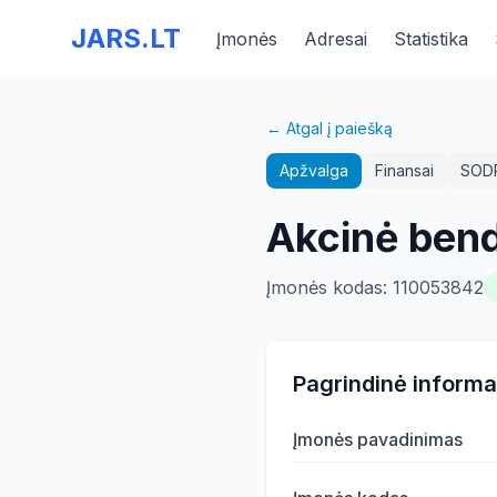
JARS.LT
Įmonės
Adresai
Statistika
← Atgal į paiešką
Apžvalga
Finansai
SOD
Akcinė bend
Įmonės kodas
:
110053842
Pagrindinė informa
Įmonės pavadinimas