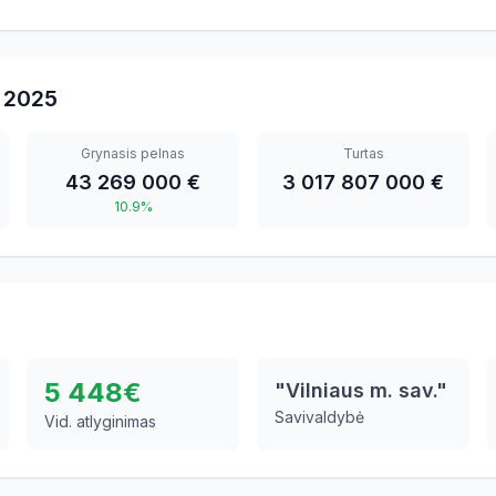
2025
Grynasis pelnas
Turtas
43 269 000 €
3 017 807 000 €
10.9%
5 448
€
"Vilniaus m. sav."
Savivaldybė
Vid. atlyginimas