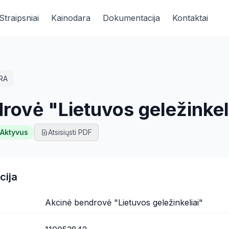
Straipsniai
Kainodara
Dokumentacija
Kontaktai
RA
rovė "Lietuvos geležinkel
Aktyvus
Atsisiųsti PDF
cija
Akcinė bendrovė "Lietuvos geležinkeliai"