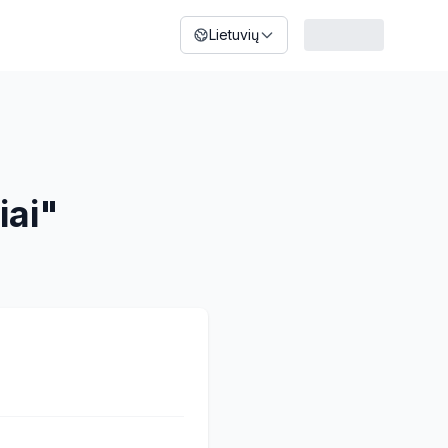
Lietuvių
iai"