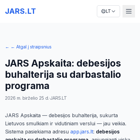
JARS.LT
LT
←
← Atgal į straipsnius
JARS Apskaita: debesijos
buhalterija su darbastalio
programa
2026 m. birželio 25 d.
·
JARS.LT
JARS Apskaita — debesijos buhalterija, sukurta
Lietuvos smulkiam ir vidutiniam verslui — jau veikia.
Sistema pasiekiama adresu
app.jars.lt
:
debesijos
apskaita su darbastalio programa
, apjungianti viską,