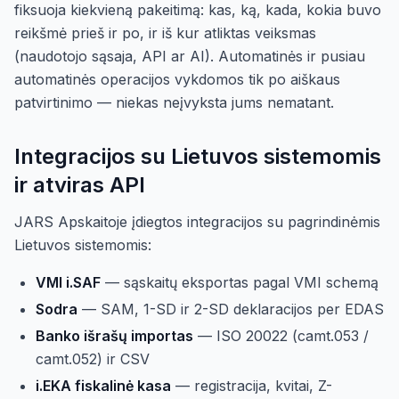
fiksuoja kiekvieną pakeitimą: kas, ką, kada, kokia buvo
reikšmė prieš ir po, ir iš kur atliktas veiksmas
(naudotojo sąsaja, API ar AI). Automatinės ir pusiau
automatinės operacijos vykdomos tik po aiškaus
patvirtinimo — niekas neįvyksta jums nematant.
Integracijos su Lietuvos sistemomis
ir atviras API
JARS Apskaitoje įdiegtos integracijos su pagrindinėmis
Lietuvos sistemomis:
VMI i.SAF
— sąskaitų eksportas pagal VMI schemą
Sodra
— SAM, 1-SD ir 2-SD deklaracijos per EDAS
Banko išrašų importas
— ISO 20022 (camt.053 /
camt.052) ir CSV
i.EKA fiskalinė kasa
— registracija, kvitai, Z-