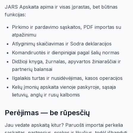
JARS Apskaita apima ir visas įprastas, bet būtinas
funkcijas:
Pirkimo ir pardavimo sąskaitos, PDF importas su
atpažinimu
Atlyginimų skaičiavimas ir Sodra deklaracijos
Komandiruotės ir dienpinigiai pagal šalių normas
Didžioji knyga, žurnalas, apyvartos žiniaraščiai ir
partnerių balansai
Ilgalaikis turtas ir nusidėvėjimas, kasos operacijos
Kelių įmonių apskaita vienoje paskyroje, sąsaja
lietuvių, anglų ir rusų kalbomis
Perėjimas — be rūpesčių
Jau vedate apskaitą kitur? Paruošti importai perkelia
sąskaitas, partnerius, prekes ir likučius, todėl išbandyti