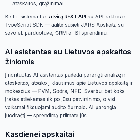
ataskaitos, grąžinimai
Be to, sistema turi
atvirą REST API
su API raktais ir
TypeScript SDK — galite susieti JARS Apskaitą su
savo el. parduotuve, CRM ar BI sprendimu.
AI asistentas su Lietuvos apskaitos
žiniomis
Įmontuotas AI asistentas padeda parengti analizę ir
ataskaitas, atsako į klausimus apie Lietuvos apskaitą ir
mokesčius — PVM, Sodra, NPD. Svarbu: bet koks
įrašas atliekamas tik po jūsų patvirtinimo, o visi
veiksmai fiksuojami audito žurnale. AI parengia
juodraštį — sprendimą priimate jūs.
Kasdienei apskaitai